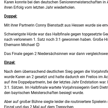
Karen konnte bei den deutschen Seniorenmeisterschaften in
ihren Erfolg vom letzten Jahr wiederholen.
Doppel:
Mit ihrer Partnerin Conny Bienstadt aus Hessen wurde sie er
Schwierigste Hürde war das Halbfinale gegen topgesetzte Ge
nach verlorenem 1. Satz noch 3:1 gewonnen haben. Große Hi
Ehemann Michael 😊
Das Finale gegen 2 Niedersächsinnen war dann vergleichsweis
Einzel:
Nach dem überraschend deutlichen Sieg gegen die Vorjahrsfi
wurde Karen an 2 gesetzt und hatte dadurch ein Freilos im Acht
auf ihre Doppelpartnerin, bei der letztes Jahr Endstation war
3:1. Sätzen. Im Halbfinale wartete Vorjahrssiegerin Gerti Diet
den bayrischen Meisterschaften besiegt wurde.
Aber auf großer Bühne siegte leider die routiniertere Spieleri
Einzel und das 2.Mal auf dem Treppchen.