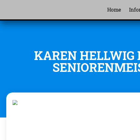
Home
Info
KAREN HELLWIG 
SENIORENMEI