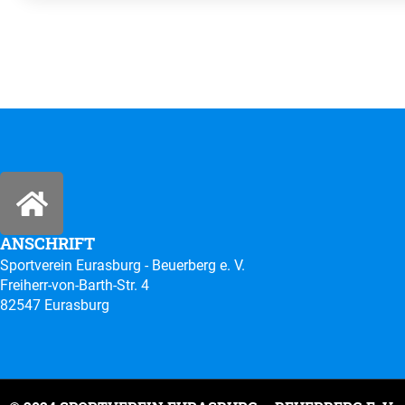
ANSCHRIFT
Sportverein Eurasburg - Beuerberg e. V.
Freiherr-von-Barth-Str. 4
82547 Eurasburg