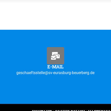
E-MAIL
geschaeftsstelle@sv-eurasburg-beuerberg.de