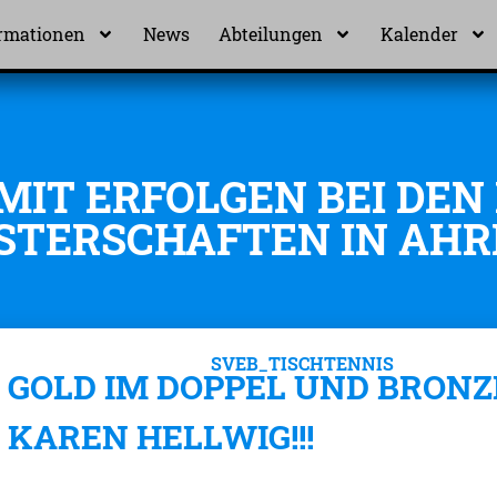
rmationen
News
Abteilungen
Kalender
MIT ERFOLGEN BEI DE
STERSCHAFTEN IN AH
GOLD IM DOPPEL UND BRONZ
KAREN HELLWIG!!!