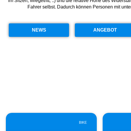
im Sitzen, Wiegetritt, ..) und die relative Höhe des Widers
Fahrer selbst. Dadurch können Personen mit unt
NEWS
ANGEBOT
BIKE