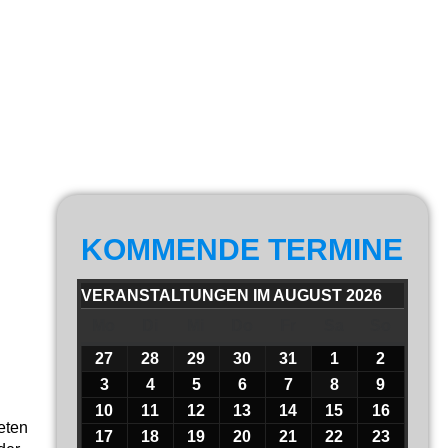
KOMMENDE TERMINE
VERANSTALTUNGEN IM AUGUST 2026
Mo
Di
Mi
Do
Fr
Sa
So
27
28
29
30
31
1
2
3
4
5
6
7
8
9
10
11
12
13
14
15
16
reten
17
18
19
20
21
22
23