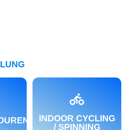
ILUNG
WEITER
INDOOR CYCLING
OUREN
/ SPINNING