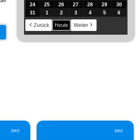
der
24
25
26
27
28
29
30
31
1
2
3
4
5
6
Zurück
Heute
Weiter
BIKE
BIKE