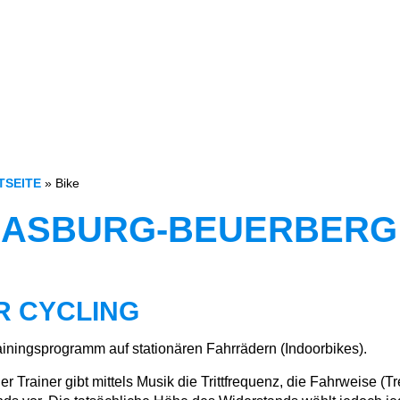
TSEITE
»
Bike
URASBURG-BEUERBERG
R CYCLING
ainingsprogramm auf stationären Fahrrädern (Indoorbikes).
er Trainer gibt mittels Musik die Trittfrequenz, die Fahrweise (T