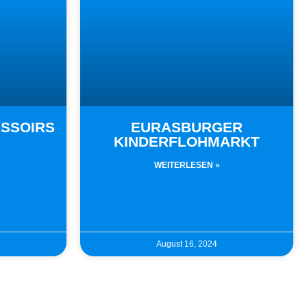
ESSOIRS
EURASBURGER
KINDERFLOHMARKT
WEITERLESEN »
August 16, 2024