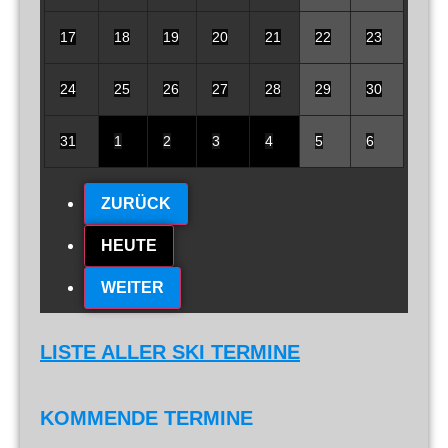
17
18
19
20
21
22
23
24
25
26
27
28
29
30
31
1
2
3
4
5
6
ZURÜCK
HEUTE
WEITER
LISTE ALLER SKI TERMINE
KOMMENDE TERMINE