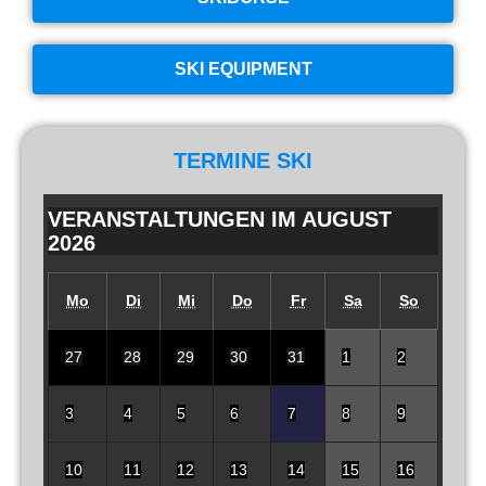
SKI EQUIPMENT
TERMINE SKI
VERANSTALTUNGEN IM AUGUST
2026
Mo
Di
Mi
Do
Fr
Sa
So
27
28
29
30
31
1
2
3
4
5
6
7
8
9
10
11
12
13
14
15
16