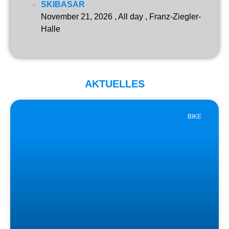
SKIBASAR
November 21, 2026
, All day , Franz-Ziegler-
Halle
AKTUELLES
BIKE