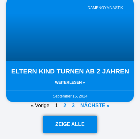
DAMENGYMNASTIK
ELTERN KIND TURNEN AB 2 JAHREN
WEITERLESEN »
September 15, 2024
« Vorige
1
2
3
NÄCHSTE »
ZEIGE ALLE