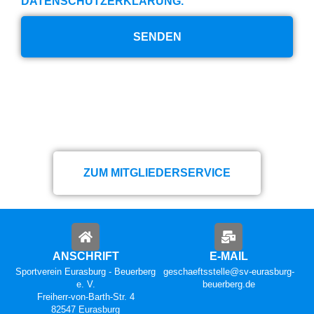
DATENSCHUTZERKLÄRUNG.
SENDEN
BEANTRAGEN SIE JETZT IHRE
MITGLIEDSCHAFT
ZUM MITGLIEDERSERVICE
ANSCHRIFT
E-MAIL
Sportverein Eurasburg - Beuerberg
geschaeftsstelle@sv-eurasburg-
e. V.
beuerberg.de
Freiherr-von-Barth-Str. 4
82547 Eurasburg