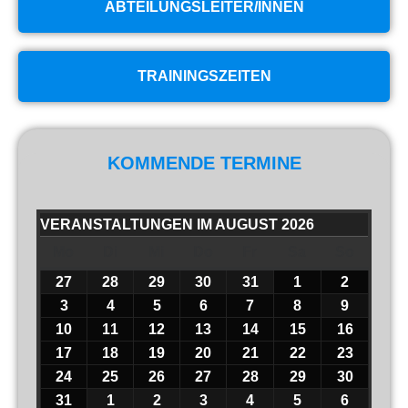
ABTEILUNGSLEITER/INNEN
TRAININGSZEITEN
KOMMENDE TERMINE
VERANSTALTUNGEN IM AUGUST 2026
Mo
Di
Mi
Do
Fr
Sa
So
27
28
29
30
31
1
2
3
4
5
6
7
8
9
10
11
12
13
14
15
16
17
18
19
20
21
22
23
24
25
26
27
28
29
30
31
1
2
3
4
5
6