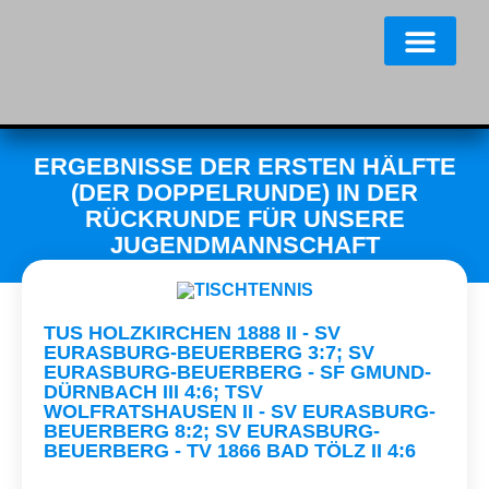
ERGEBNISSE DER ERSTEN HÄLFTE
(DER DOPPELRUNDE) IN DER
RÜCKRUNDE FÜR UNSERE
JUGENDMANNSCHAFT
TUS HOLZKIRCHEN 1888 II - SV
EURASBURG-BEUERBERG 3:7; SV
EURASBURG-BEUERBERG - SF GMUND-
DÜRNBACH III 4:6; TSV
WOLFRATSHAUSEN II - SV EURASBURG-
BEUERBERG 8:2; SV EURASBURG-
BEUERBERG - TV 1866 BAD TÖLZ II 4:6