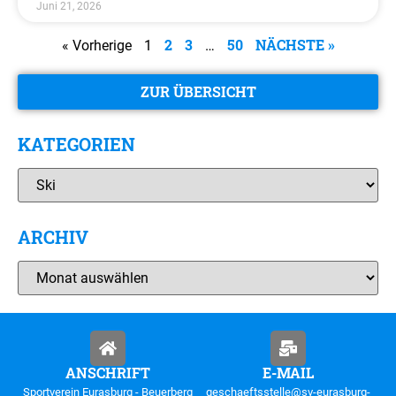
Juni 21, 2026
2
3
50
NÄCHSTE »
« Vorherige
1
…
ZUR ÜBERSICHT
KATEGORIEN
ARCHIV
ANSCHRIFT
E-MAIL
Sportverein Eurasburg - Beuerberg
geschaeftsstelle@sv-eurasburg-