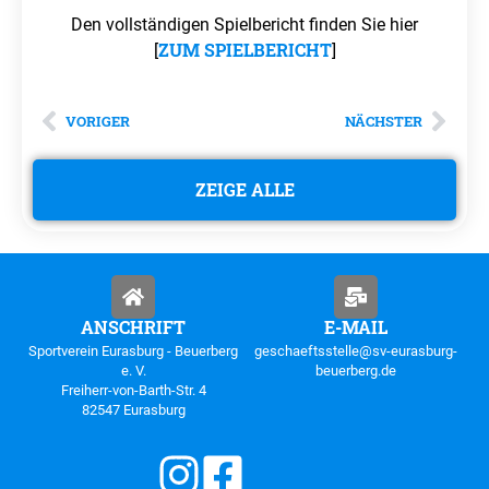
Den vollständigen Spielbericht finden Sie hier
ZUM SPIELBERICHT
[
]
VORIGER
NÄCHSTER
ZEIGE ALLE
ANSCHRIFT
E-MAIL
Sportverein Eurasburg - Beuerberg
geschaeftsstelle@sv-eurasburg-
e. V.
beuerberg.de
Freiherr-von-Barth-Str. 4
82547 Eurasburg