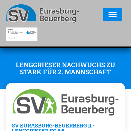
LENGGRIESER NACHWUCHS ZU
STARK FÜR 2. MANNSCHAFT
SV EURASBURG-BEUERBERG II -
LENGGRIESER SC 5:8