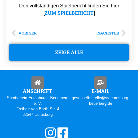
Den vollständigen Spielbericht finden Sie hier
ZUM SPIELBERICHT
[
]
VORIGER
NÄCHSTER
ZEIGE ALLE
ANSCHRIFT
E-MAIL
Sportverein Eurasburg - Beuerberg
geschaeftsstelle@sv-eurasburg-
e. V.
beuerberg.de
Freiherr-von-Barth-Str. 4
82547 Eurasburg