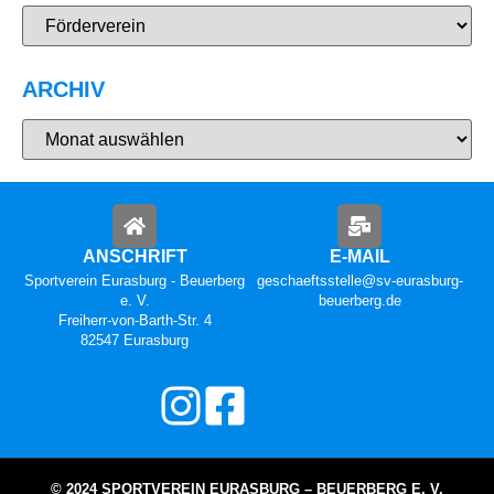
ARCHIV
ANSCHRIFT
E-MAIL
Sportverein Eurasburg - Beuerberg
geschaeftsstelle@sv-eurasburg-
e. V.
beuerberg.de
Freiherr-von-Barth-Str. 4
82547 Eurasburg
© 2024 SPORTVEREIN EURASBURG – BEUERBERG E. V.