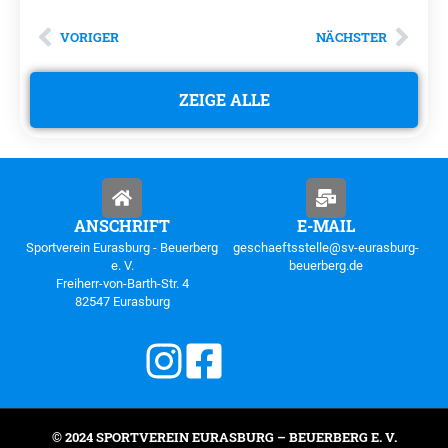
VORIGER
NÄCHSTER
ZEIGE ALLE
ANSCHRIFT
E-MAIL
Sportverein Eurasburg - Beuerberg
geschaeftsstelle@sv-eurasburg-
e. V.
beuerberg.de
Freiherr-von-Barth-Str. 4
82547 Eurasburg
© 2024 SPORTVEREIN EURASBURG – BEUERBERG E. V.