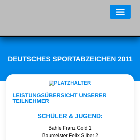
DEUTSCHES SPORTABZEICHEN 2011
LEISTUNGSÜBERSICHT UNSERER
TEILNEHMER
SCHÜLER & JUGEND:
Bahle Franz Gold 1
Baumeister Felix Silber 2