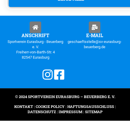
ANSCHRIFT
E-MAIL
Sportverein Eurasburg - Beuerberg
geschaeftsstelle@sv-eurasburg-
e. V.
beuerberg.de
Freiherr-von-Barth-Str. 4
82547 Eurasburg
© 2024 SPORTVEREIN EURASBURG – BEUERBERG E. V.
KONTAKT
|
COOKIE POLICY
|
HAFTUNGSAUSSCHLUSS
|
DATENSCHUTZ
|
IMPRESSUM
|
SITEMAP