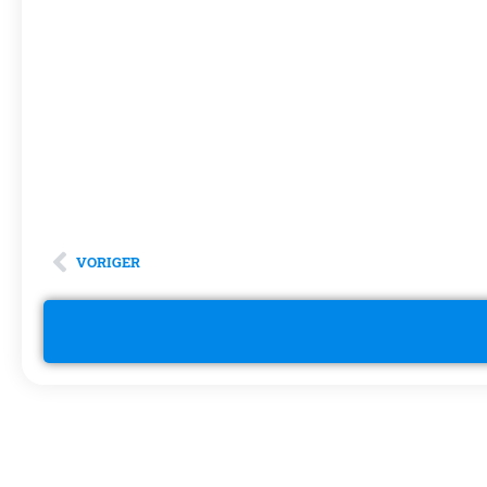
VORIGER