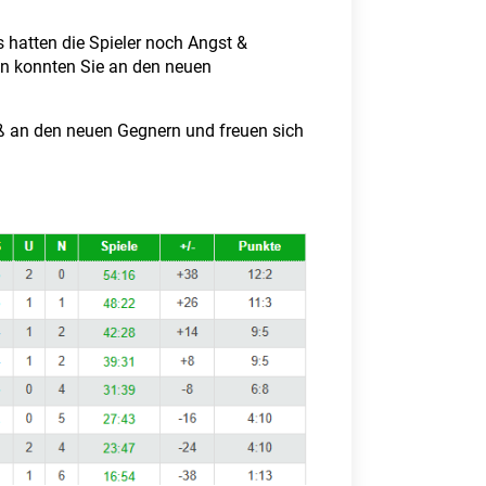
s hatten die Spieler noch Angst &
in konnten Sie an den neuen
aß an den neuen Gegnern und freuen sich