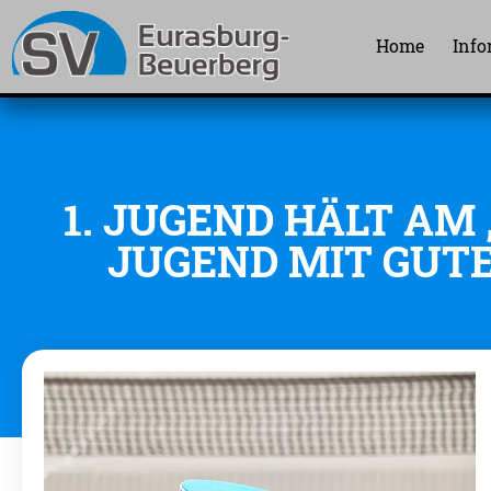
Home
Info
1. JUGEND HÄLT AM 
JUGEND MIT GUT